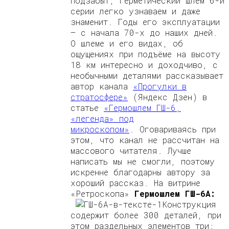
подзабыт, герметический шлем 6-й
серии легко узнаваем и даже
знаменит. Годы его эксплуатации
— с начала 70-х до наших дней.
О шлеме и его видах, об
ощущениях при подъёме на высоту
18 км интересно и доходчиво, с
необычными деталями рассказывает
автор канала
«Прогулки в
стратосфере»
(Яндекс Дзен) в
статье
«Гермошлем ГШ-6,
«легенда» под
микроскопом»
. Оговариваясь при
этом, что канал не рассчитан на
массового читателя. Лучше
написать мы не смогли, поэтому
искренне благодарны автору за
хороший рассказ. На витрине
«Ретроскопа»
Гермошлем ГШ-6А:
Конструкция
содержит более 300 деталей, при
этом раздельных элементов три: