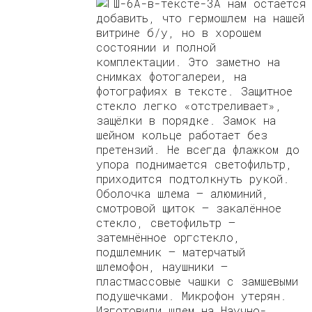
А нам остаётся
добавить, что гермошлем на нашей
витрине б/у, но в хорошем
состоянии и полной
комплектации. Это заметно на
снимках фотогалереи, на
фотографиях в тексте. Защитное
стекло легко «отстреливает»,
защёлки в порядке. Замок на
шейном кольце работает без
претензий. Не всегда флажком до
упора поднимается светофильтр,
приходится подтолкнуть рукой.
Оболочка шлема — алюминий,
смотровой щиток — закалённое
стекло, светофильтр —
затемнённое оргстекло,
подшлемник — матерчатый
шлемофон, наушники —
пластмассовые чашки с замшевыми
подушечками. Микрофон утерян.
Изготовили шлем на Научно-