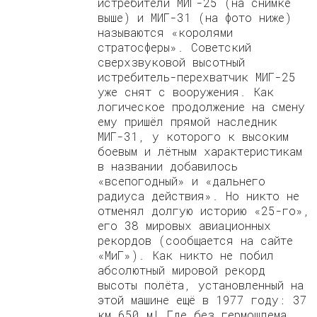
истребители МИГ-25 (на снимке
выше) и МИГ-31 (на фото ниже)
называются «королями
стратосферы». Советский
сверхзвуковой высотный
истребитель-перехватчик МИГ-25
уже снят с вооружения. Как
логическое продолжение на смену
ему пришёл прямой наследник
МИГ-31, у которого к высоким
боевым и лётным характеристикам
в названии добавилось
«всепогодный» и «дальнего
радиуса действия». Но никто не
отменял долгую историю «25-го»,
его 38 мировых авиационных
рекордов (сообщается на сайте
«МиГ»). Как никто не побил
абсолютный мировой рекорд
высоты полёта, установленный на
этой машине ещё в 1977 году: 37
км 650 м! Где без гермошлема