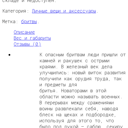
складе и недоступен.
Категория:
Личные вещи и аксессуары
.
Метка:
бритвы
.
Описание
Вес и габариты
Отзывы (0)
К опасным бритвам люди пришли от
камней и ракушек с острыми
краями. В железный век дела
улучшились: новый виток развития
получили как орудия труда, так
и предметы для
бритья. Новаторами в этой
области можно называть военных.
В перерывах между сражениями
воины развлекали себя, наводя
блеск на щеках и подбородке,
используя для этого то, что
было под рукой – саблю, секиру,