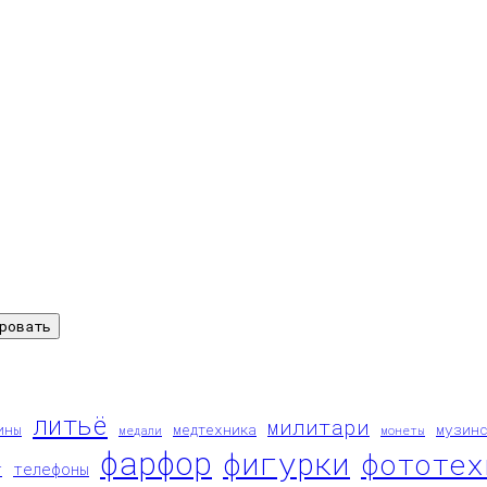
ровать
литьё
милитари
ины
медтехника
музин
медали
монеты
фарфор
фигурки
фототех
т
телефоны