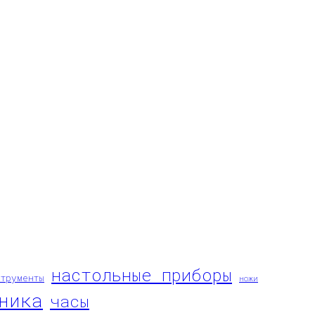
настольные приборы
струменты
ножи
ника
часы